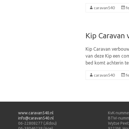
caravan540
f
Kip Caravan
Kip Caravan verbouwe
van deze Kip een co
bed komt achterin t
caravan540
f
www.caravan540.nl
KvK-numme
info@caravan540.nl
BTW-numme
06-22808277 (Jildou)
Wytse Peet
06-38046238 (Age)
9223NL Hou