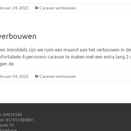
ebruari 24, 2022
Caravan verbouwen
 verbouwen
n Inmiddels zijn we ruim een maand aan het verbouwen in de 
mfortabele 4-persoons caravan te maken met een extra lang 2
egen de
ebruari 24, 2022
Caravan verbouwen
r: 69638586
r: 857951889B01
swei 19
tigehage