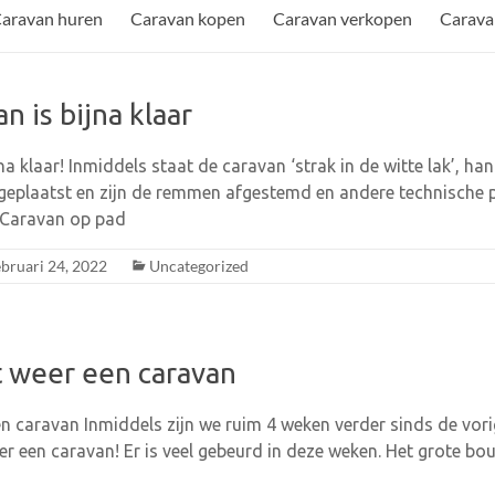
aravan huren
Caravan kopen
Caravan verkopen
Carava
n is bijna klaar
na klaar! Inmiddels staat de caravan ‘strak in de witte lak’, han
geplaatst en zijn de remmen afgestemd en andere technische 
p Caravan op pad
ebruari 24, 2022
Uncategorized
t weer een caravan
n caravan Inmiddels zijn we ruim 4 weken verder sinds de vori
eer een caravan! Er is veel gebeurd in deze weken. Het grote b