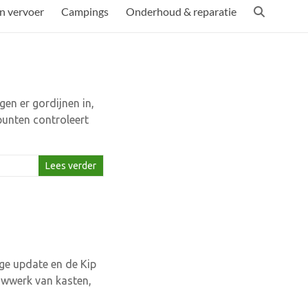
n vervoer
Campings
Onderhoud & reparatie
gen er gordijnen in,
punten controleert
Lees verder
ge update en de Kip
ouwwerk van kasten,