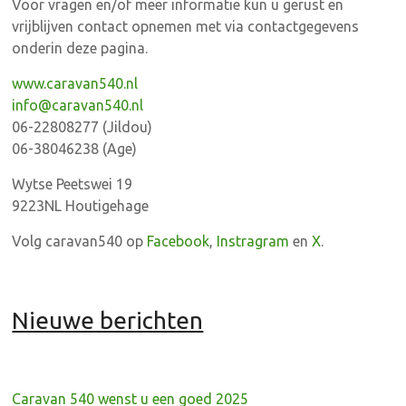
Voor vragen en/of meer informatie kun u gerust en
vrijblijven contact opnemen met via contactgegevens
onderin deze pagina.
www.caravan540.nl
info@caravan540.nl
06-22808277 (Jildou)
06-38046238 (Age)
Wytse Peetswei 19
9223NL Houtigehage
Volg caravan540 op
Facebook
,
Instragram
en
X
.
Nieuwe berichten
Caravan 540 wenst u een goed 2025