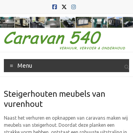
Ga
naar
de
inhoud
Caravan
Menu
540
Caravan
verhuur,
Steigerhouten meubels van
vervoer
vurenhout
en
verkoop
Naast het verhuren en opknappen van caravans maken wij
meubels van steigerhout. Doordat deze planken een
strakke vorm hebben, ontstaat een robuuste uitstraling in