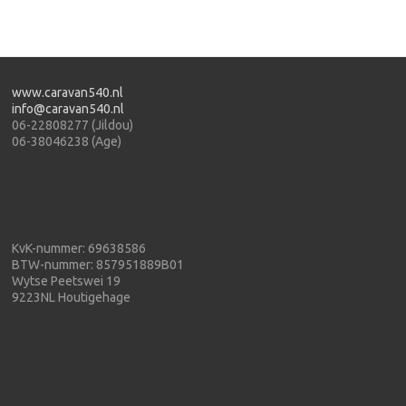
www.caravan540.nl
info@caravan540.nl
06-22808277 (Jildou)
06-38046238 (Age)
KvK-nummer: 69638586
BTW-nummer: 857951889B01
Wytse Peetswei 19
9223NL Houtigehage