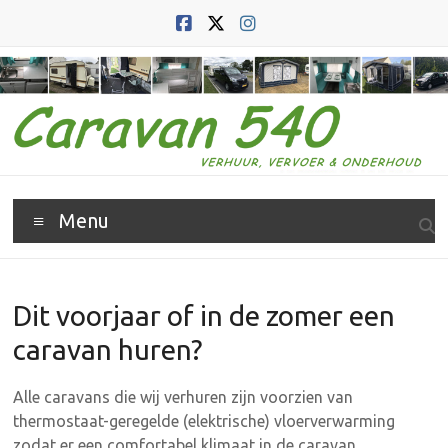
Ga
naar
de
inhoud
Caravan
Menu
540
Caravan
verhuur,
Dit voorjaar of in de zomer een
vervoer
caravan huren?
en
verkoop
Alle caravans die wij verhuren zijn voorzien van
thermostaat-geregelde (elektrische) vloerverwarming
zodat er een comfortabel klimaat in de caravan