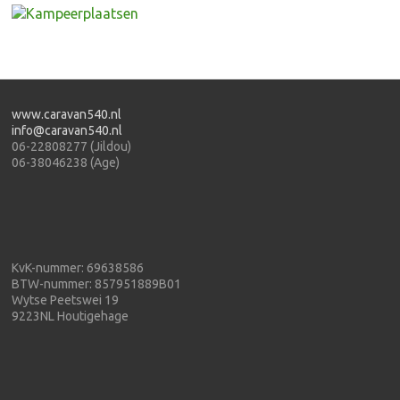
www.caravan540.nl
info@caravan540.nl
06-22808277 (Jildou)
06-38046238 (Age)
KvK-nummer: 69638586
BTW-nummer: 857951889B01
Wytse Peetswei 19
9223NL Houtigehage