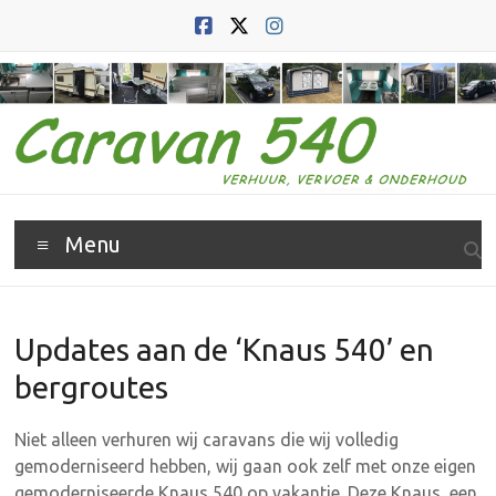
Ga
naar
de
inhoud
Caravan
Menu
540
Caravan
verhuur,
Updates aan de ‘Knaus 540’ en
vervoer
bergroutes
en
verkoop
Niet alleen verhuren wij caravans die wij volledig
gemoderniseerd hebben, wij gaan ook zelf met onze eigen
gemoderniseerde Knaus 540 op vakantie. Deze Knaus, een